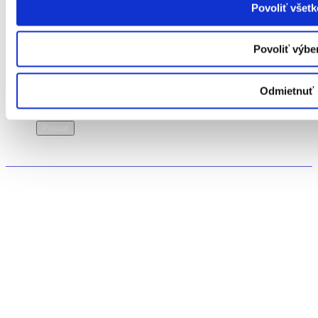
Povoliť všetk
Povoliť výbe
Správa
Súhlas
Odmietnuť
Súhlasím so spracovaním osobných údajov
Poslať