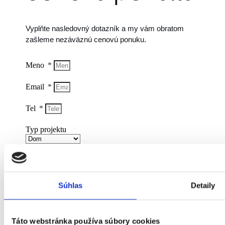
Vyplňte nasledovný dotazník a my vám obratom
zašleme nezáväznú cenovú ponuku.
Meno
Email
Tel
Typ projektu
Rozloha v m2
Pôdorys, max. 8MB
Súhlas
Detaily
Odhadovaný rozpočet
Táto webstránka používa súbory cookies