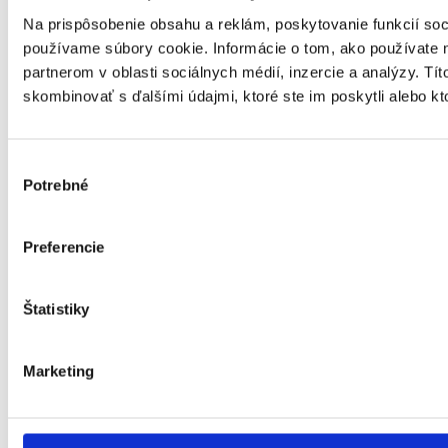
Požadovaný dátum dodania
Na prispôsobenie obsahu a reklám, poskytovanie funkcií soc
používame súbory cookie. Informácie o tom, ako používate 
partnerom v oblasti sociálnych médií, inzercie a analýzy. Tít
skombinovať s ďalšími údajmi, ktoré ste im poskytli alebo kto
Správa
Súhlas
Výber
Súhlasím so spracovaním osobných údajov
Potrebné
súhlasu
Poslať
Meno
Preferencie
Email
Štatistiky
Tel
Marketing
Typ projektu
Rozloha v m2