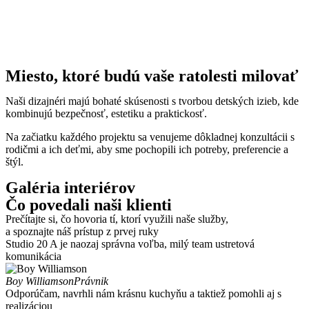
Miesto, ktoré budú vaše ratolesti milovať
Naši dizajnéri majú bohaté skúsenosti s tvorbou detských izieb, kde
kombinujú bezpečnosť, estetiku a praktickosť.
Na začiatku každého projektu sa venujeme dôkladnej konzultácii s
rodičmi a ich deťmi, aby sme pochopili ich potreby, preferencie a
štýl.
Galéria interiérov
Čo povedali naši klienti
Prečítajte si, čo hovoria tí, ktorí využili naše služby,
a spoznajte náš prístup z prvej ruky
Studio 20 A je naozaj správna voľba, milý team ustretová
komunikácia
Boy Williamson
Právnik
Odporúčam, navrhli nám krásnu kuchyňu a taktiež pomohli aj s
realizáciou