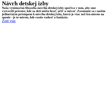
Návrh detskej izby
Naša výnimočná filozofia návrhu detskej izby spočíva v tom, aby sme
vytvorili priestor, kde sa deti môžu hrať, učiť a snívať. Zoznámte sa s naším
jedinečným prístupom k návrhu detskej izby, ktorá je viac než len miesto na
spanie - je to miesto, kde rastie radosť a fantázia.
Zisti viac